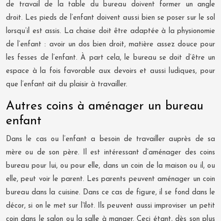
de travail de la table du bureau doivent former un angle
droit. Les pieds de l’enfant doivent aussi bien se poser sur le sol
lorsqu’il est assis. La chaise doit être adaptée à la physionomie
de l’enfant : avoir un dos bien droit, matière assez douce pour
les fesses de l’enfant. À part cela, le bureau se doit d’être un
espace à la fois favorable aux devoirs et aussi ludiques, pour
que l’enfant ait du plaisir à travailler.
Autres coins à aménager un bureau
enfant
Dans le cas ou l’enfant a besoin de travailler auprès de sa
mère ou de son père. Il est intéressant d’aménager des coins
bureau pour lui, ou pour elle, dans un coin de la maison ou il, ou
elle, peut voir le parent. Les parents peuvent aménager un coin
bureau dans la cuisine. Dans ce cas de figure, il se fond dans le
décor, si on le met sur l’îlot. Ils peuvent aussi improviser un petit
coin dans le salon ou la salle à manger. Ceci étant, dès son plus