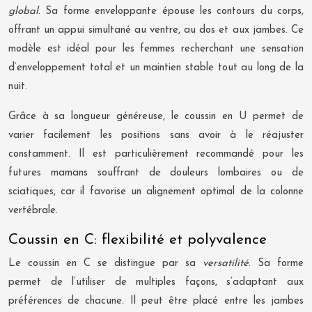
global
. Sa forme enveloppante épouse les contours du corps,
offrant un appui simultané au ventre, au dos et aux jambes. Ce
modèle est idéal pour les femmes recherchant une sensation
d’enveloppement total et un maintien stable tout au long de la
nuit.
Grâce à sa longueur généreuse, le coussin en U permet de
varier facilement les positions sans avoir à le réajuster
constamment. Il est particulièrement recommandé pour les
futures mamans souffrant de douleurs lombaires ou de
sciatiques, car il favorise un alignement optimal de la colonne
vertébrale.
Coussin en C: flexibilité et polyvalence
Le coussin en C se distingue par sa
versatilité
. Sa forme
permet de l’utiliser de multiples façons, s’adaptant aux
préférences de chacune. Il peut être placé entre les jambes