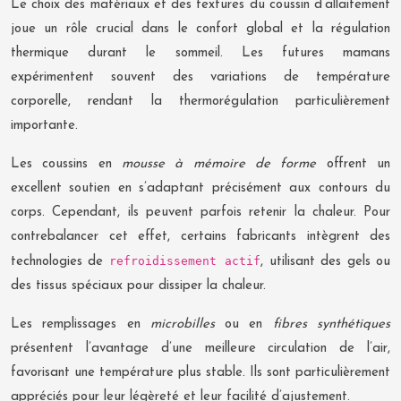
Le choix des matériaux et des textures du coussin d’allaitement
joue un rôle crucial dans le confort global et la régulation
thermique durant le sommeil. Les futures mamans
expérimentent souvent des variations de température
corporelle, rendant la thermorégulation particulièrement
importante.
Les coussins en
mousse à mémoire de forme
offrent un
excellent soutien en s’adaptant précisément aux contours du
corps. Cependant, ils peuvent parfois retenir la chaleur. Pour
contrebalancer cet effet, certains fabricants intègrent des
refroidissement actif
technologies de
, utilisant des gels ou
des tissus spéciaux pour dissiper la chaleur.
Les remplissages en
microbilles
ou en
fibres synthétiques
présentent l’avantage d’une meilleure circulation de l’air,
favorisant une température plus stable. Ils sont particulièrement
appréciés pour leur légèreté et leur facilité d’ajustement.