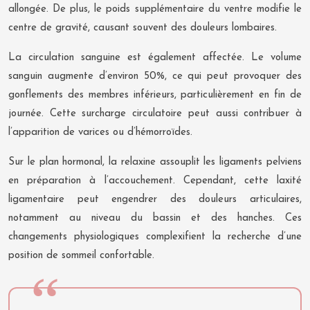
allongée. De plus, le poids supplémentaire du ventre modifie le
centre de gravité, causant souvent des douleurs lombaires.
La circulation sanguine est également affectée. Le volume
sanguin augmente d’environ 50%, ce qui peut provoquer des
gonflements des membres inférieurs, particulièrement en fin de
journée. Cette surcharge circulatoire peut aussi contribuer à
l’apparition de varices ou d’hémorroïdes.
Sur le plan hormonal, la relaxine assouplit les ligaments pelviens
en préparation à l’accouchement. Cependant, cette laxité
ligamentaire peut engendrer des douleurs articulaires,
notamment au niveau du bassin et des hanches. Ces
changements physiologiques complexifient la recherche d’une
position de sommeil confortable.