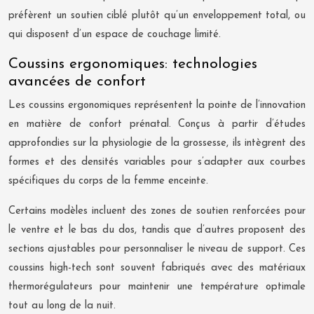
préfèrent un soutien ciblé plutôt qu’un enveloppement total, ou
qui disposent d’un espace de couchage limité.
Coussins ergonomiques: technologies
avancées de confort
Les coussins ergonomiques représentent la pointe de l’innovation
en matière de confort prénatal. Conçus à partir d’études
approfondies sur la physiologie de la grossesse, ils intègrent des
formes et des densités variables pour s’adapter aux courbes
spécifiques du corps de la femme enceinte.
Certains modèles incluent des zones de soutien renforcées pour
le ventre et le bas du dos, tandis que d’autres proposent des
sections ajustables pour personnaliser le niveau de support. Ces
coussins high-tech sont souvent fabriqués avec des matériaux
thermorégulateurs pour maintenir une température optimale
tout au long de la nuit.