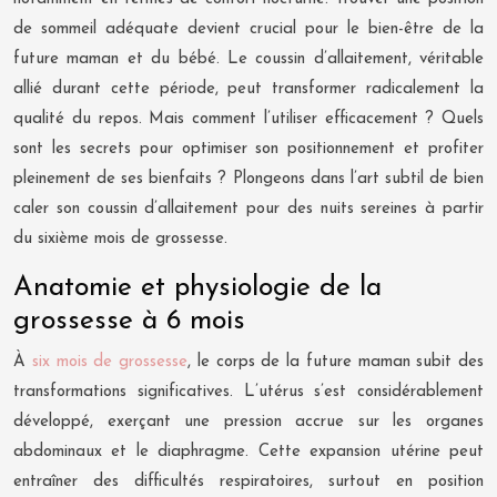
de sommeil adéquate devient crucial pour le bien-être de la
future maman et du bébé. Le coussin d’allaitement, véritable
allié durant cette période, peut transformer radicalement la
qualité du repos. Mais comment l’utiliser efficacement ? Quels
sont les secrets pour optimiser son positionnement et profiter
pleinement de ses bienfaits ? Plongeons dans l’art subtil de bien
caler son coussin d’allaitement pour des nuits sereines à partir
du sixième mois de grossesse.
Anatomie et physiologie de la
grossesse à 6 mois
À
six mois de grossesse
, le corps de la future maman subit des
transformations significatives. L’utérus s’est considérablement
développé, exerçant une pression accrue sur les organes
abdominaux et le diaphragme. Cette expansion utérine peut
entraîner des difficultés respiratoires, surtout en position