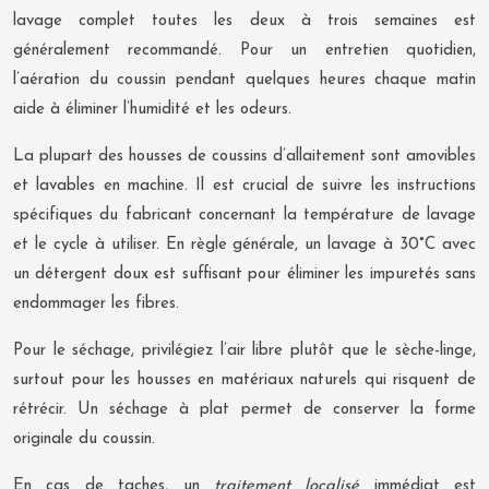
lavage complet toutes les deux à trois semaines est
généralement recommandé. Pour un entretien quotidien,
l’aération du coussin pendant quelques heures chaque matin
aide à éliminer l’humidité et les odeurs.
La plupart des housses de coussins d’allaitement sont amovibles
et lavables en machine. Il est crucial de suivre les instructions
spécifiques du fabricant concernant la température de lavage
et le cycle à utiliser. En règle générale, un lavage à 30°C avec
un détergent doux est suffisant pour éliminer les impuretés sans
endommager les fibres.
Pour le séchage, privilégiez l’air libre plutôt que le sèche-linge,
surtout pour les housses en matériaux naturels qui risquent de
rétrécir. Un séchage à plat permet de conserver la forme
originale du coussin.
En cas de taches, un
traitement localisé
immédiat est