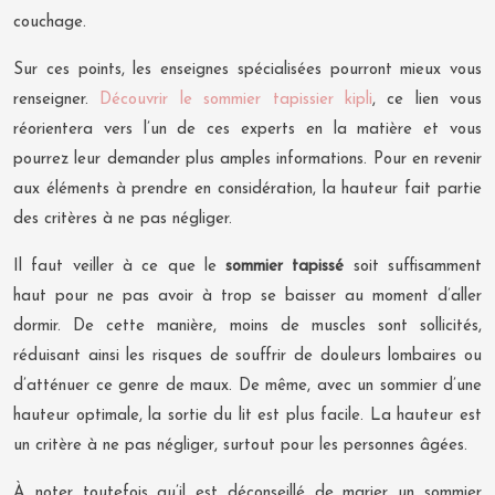
couchage.
Sur ces points, les enseignes spécialisées pourront mieux vous
renseigner.
Découvrir le sommier tapissier kipli
, ce lien vous
réorientera vers l’un de ces experts en la matière et vous
pourrez leur demander plus amples informations. Pour en revenir
aux éléments à prendre en considération, la hauteur fait partie
des critères à ne pas négliger.
Il faut veiller à ce que le
sommier tapissé
soit suffisamment
haut pour ne pas avoir à trop se baisser au moment d’aller
dormir. De cette manière, moins de muscles sont sollicités,
réduisant ainsi les risques de souffrir de douleurs lombaires ou
d’atténuer ce genre de maux. De même, avec un sommier d’une
hauteur optimale, la sortie du lit est plus facile. La hauteur est
un critère à ne pas négliger, surtout pour les personnes âgées.
À noter toutefois qu’il est déconseillé de marier un sommier