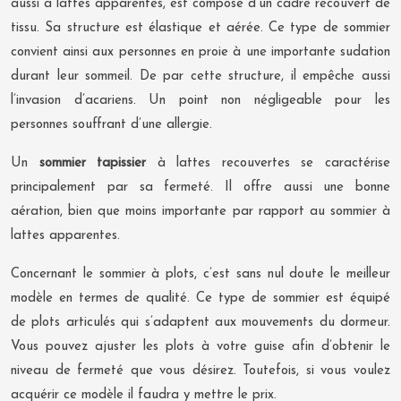
aussi à lattes apparentes, est composé d’un cadre recouvert de
tissu. Sa structure est élastique et aérée. Ce type de sommier
convient ainsi aux personnes en proie à une importante sudation
durant leur sommeil. De par cette structure, il empêche aussi
l’invasion d’acariens. Un point non négligeable pour les
personnes souffrant d’une allergie.
Un
sommier tapissier
à lattes recouvertes se caractérise
principalement par sa fermeté. Il offre aussi une bonne
aération, bien que moins importante par rapport au sommier à
lattes apparentes.
Concernant le sommier à plots, c’est sans nul doute le meilleur
modèle en termes de qualité. Ce type de sommier est équipé
de plots articulés qui s’adaptent aux mouvements du dormeur.
Vous pouvez ajuster les plots à votre guise afin d’obtenir le
niveau de fermeté que vous désirez. Toutefois, si vous voulez
acquérir ce modèle il faudra y mettre le prix.