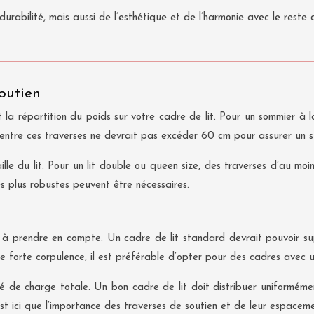
urabilité, mais aussi de l’esthétique et de l’harmonie avec le reste
outien
et la répartition du poids sur votre cadre de lit. Pour un sommier à 
 entre ces traverses ne devrait pas excéder 60 cm pour assurer un
aille du lit. Pour un lit double ou queen size, des traverses d’au 
ses plus robustes peuvent être nécessaires.
l à prendre en compte. Un cadre de lit standard devrait pouvoir su
de forte corpulence, il est préférable d’opter pour des cadres avec 
 de charge totale. Un bon cadre de lit doit distribuer uniformémen
t ici que l’importance des traverses de soutien et de leur espaceme