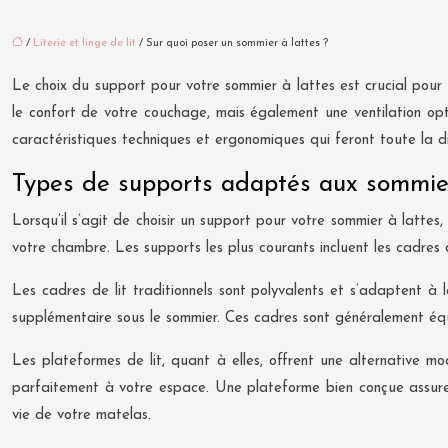
/
Literie et linge de lit
/ Sur quoi poser un sommier à lattes ?
Le choix du support pour votre sommier à lattes est crucial pour 
le confort de votre couchage, mais également une ventilation opt
caractéristiques techniques et ergonomiques qui feront toute la d
Types de supports adaptés aux sommier
Lorsqu’il s’agit de choisir un support pour votre sommier à lattes
votre chambre. Les supports les plus courants incluent les cadres de
Les cadres de lit traditionnels sont polyvalents et s’adaptent à l
supplémentaire sous le sommier. Ces cadres sont généralement équ
Les plateformes de lit, quant à elles, offrent une alternative m
parfaitement à votre espace. Une plateforme bien conçue assure u
vie de votre matelas.