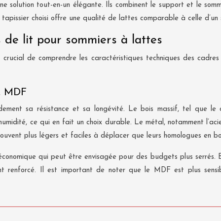
une solution tout-en-un élégante. Ils combinent le support et le som
r tapissier choisi offre une qualité de lattes comparable à celle d’u
 de lit pour sommiers à lattes
 crucial de comprendre les caractéristiques techniques des cadres de
l, MDF
ment sa résistance et sa longévité. Le bois massif, tel que le c
humidité, ce qui en fait un choix durable. Le métal, notamment l’ac
uvent plus légers et faciles à déplacer que leurs homologues en bo
 économique qui peut être envisagée pour des budgets plus serrés. B
nt renforcé. Il est important de noter que le MDF est plus sens