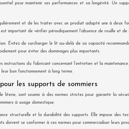
essentiel pour maintenir ses performances et sa longévité. Un sup
gulièrement et de les traiter avec un produit adapté une à deux fois
 est important de vérifier périodiquement l’absence de rouille et de r
ion. Évitez de surcharger le lit au-delà de sa capacité recomman
rapidement pour éviter des dommages plus importants.
s instructions du fabricant concernant l’entretien et la maintenanc
r leur bon fonctionnement à long terme.
pour les supports de sommiers
 literie, sont soumis à des normes strictes pour garantir la sécur
 sommiers à usage domestique.
tance structurelle et la durabilité des supports. Elle impose des te
nts doivent se conformer à ces normes pour commercialiser leurs prod