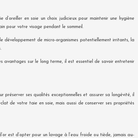
e d’oreiller en soie un choix judicieux pour maintenir une hygiène
sain pour votre visage pendant le sommeil.
le développement de micro-organismes potentiellement irritants, la
.
 avantages sur le long terme, il est essentiel de savoir entretenir
r préserver ses qualités exceptionnelles et assurer sa longévité, il
lat de votre taie en soie, mais aussi de conserver ses propriétés
 d’or est d’opter pour un lavage à l’eau froide ou tiède, jamais au-