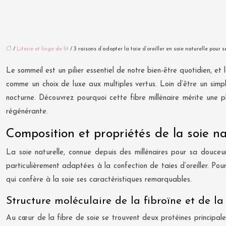
/
Literie et linge de lit
/ 3 raisons d’adopter la taie d’oreiller en soie naturelle pour se
Le sommeil est un pilier essentiel de notre bien-être quotidien, et le
comme un choix de luxe aux multiples vertus. Loin d’être un simpl
nocturne. Découvrez pourquoi cette fibre millénaire mérite une
régénérante.
Composition et propriétés de la soie nat
La soie naturelle, connue depuis des millénaires pour sa douceur
particulièrement adaptées à la confection de taies d’oreiller. Pou
qui confère à la soie ses caractéristiques remarquables.
Structure moléculaire de la fibroïne et de la 
Au cœur de la fibre de soie se trouvent deux protéines principales :