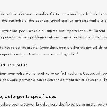
és antimicrobiennes naturelles. Cette caractéristique fait de la tai
ion des bactéries et des acariens, créant ainsi un environnement plus 
 ayant une peau sensible ou sujette aux imperfections. En limitant 
à prévenir certains problèmes cutanés comme l’acné ou les irritations
 du visage est indéniable. Cependant, pour profiter pleinement de ces
propriétés uniques tout en assurant sa longévité ?
ler en soie
dicieux pour votre bien-être et votre confort nocturne. Cependant, pou
 approprié permettra non seulement de maintenir la douceur et l’éc
, détergents spécifiques
iculière pour préserver la délicatesse des fibres. La première règle