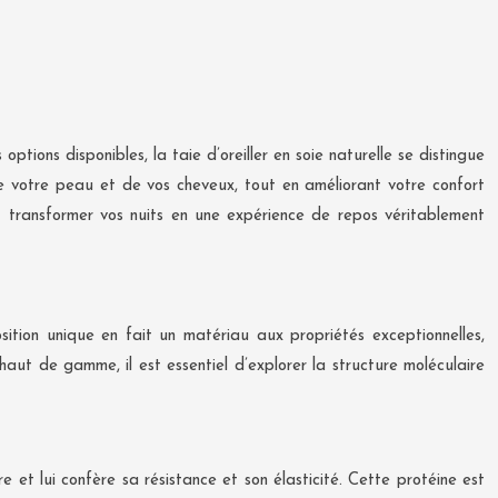
 options disponibles, la taie d’oreiller en soie naturelle se distingue
 de votre peau et de vos cheveux, tout en améliorant votre confort
 transformer vos nuits en une expérience de repos véritablement
sition unique en fait un matériau aux propriétés exceptionnelles,
haut de gamme, il est essentiel d’explorer la structure moléculaire
re et lui confère sa résistance et son élasticité. Cette protéine est