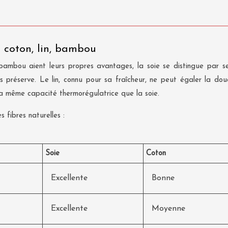
: coton, lin, bambou
e bambou aient leurs propres avantages, la soie se distingue par 
les préserve. Le lin, connu pour sa fraîcheur, ne peut égaler la d
la même capacité thermorégulatrice que la soie.
 fibres naturelles :
Soie
Coton
Excellente
Bonne
Excellente
Moyenne