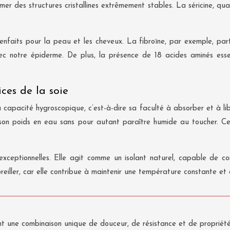
 des structures cristallines extrêmement stables. La séricine, quan
enfaits pour la peau et les cheveux. La fibroïne, par exemple, part
vec notre épiderme. De plus, la présence de 18 acides aminés esse
ces de la soie
 capacité hygroscopique, c’est-à-dire sa faculté à absorber et à lib
son poids en eau sans pour autant paraître humide au toucher. Cett
exceptionnelles. Elle agit comme un isolant naturel, capable de co
reiller, car elle contribue à maintenir une température constante et
ant une combinaison unique de douceur, de résistance et de propriété