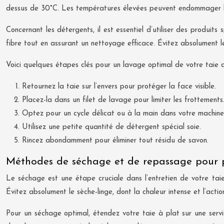
dessus de 30°C. Les températures élevées peuvent endommager la s
Concernant les détergents, il est essentiel d’utiliser des produit
fibre tout en assurant un nettoyage efficace. Évitez absolument l
Voici quelques étapes clés pour un lavage optimal de votre taie d’o
Retournez la taie sur l’envers pour protéger la face visible.
Placez-la dans un filet de lavage pour limiter les frottements
Optez pour un cycle délicat ou à la main dans votre machine 
Utilisez une petite quantité de détergent spécial soie.
Rincez abondamment pour éliminer tout résidu de savon.
Méthodes de séchage et de repassage pour pr
Le séchage est une étape cruciale dans l’entretien de votre taie d’o
Évitez absolument le sèche-linge, dont la chaleur intense et l’ac
Pour un séchage optimal, étendez votre taie à plat sur une servie