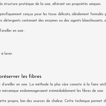
tructure protéique de la soie, altérant ses propriétés uniques.
s spécifiquement conçus pour les tissus délicats, idéalement formulé
es détergents contenant des enzymes ou des agents blanchissants, qu
reiller en soie :
.
à laver.
éserver les fibres
reiller en soie. La méthode la plus sûre consiste à la faire sécher à
tion mécanique endommageraient irrémédiablement les fibres de soie.
tte propre, loin des sources de chaleur. Cette technique permet d’év