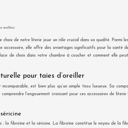
s oreillers
 choix de notre literie joue un rôle crucial dans sa qualité. Parmi les
e accessoire, elle offre des avantages significatifs pour la santé
 place de choix dans votre chambre à coucher et comment elle peut
urelle pour taies d’oreiller
 incomparable, est bien plus qu’un simple tissu luxueux. Sa compo
r comprendre l’engouement croissant pour ces accessoires de literie 
séricine
 la fibroïne et la séricine. La fibroïne constitue le noyau de la fib